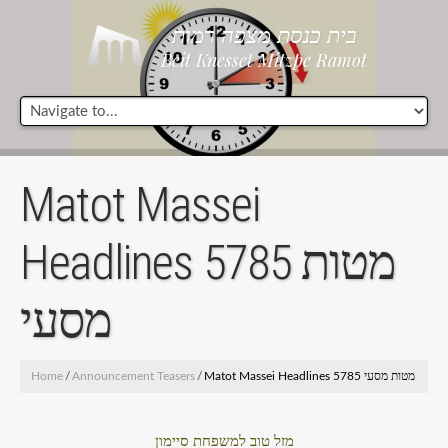
בית כנסת מצפה רמות
Beit Knesset Mitzpe Ramot
Matot Massei
Headlines 5785 מטות
מסעי
Home
/
Announcement Teasers
/
Matot Massei Headlines 5785 מטות מסעי
מזל טוב למשפחת סיימון