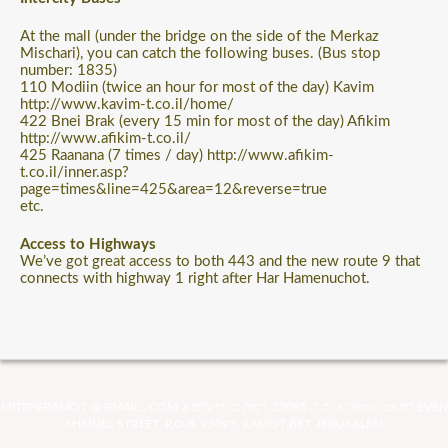
At the mall (under the bridge on the side of the Merkaz
Mischari), you can catch the following buses. (Bus stop
number: 1835)
110 Modiin (twice an hour for most of the day) Kavim
http://www.kavim-t.co.il/home/
422 Bnei Brak (every 15 min for most of the day) Afikim
http://www.afikim-t.co.il/
425 Raanana (7 times / day) http://www.afikim-
t.co.il/inner.asp?
page=times&line=425&area=12&reverse=true
etc.
Access to Highways
We’ve got great access to both 443 and the new route 9 that
connects with highway 1 right after Har Hamenuchot.
MITZPERAMOT @ GMAIL . COM רח' אבן שמואל 3, ת.ד. 23095, רמות ב', ירושלים 3 EVEN
SHMUEL STREET, P.O.B. 23095, RAMOT BET, JERUSALEM