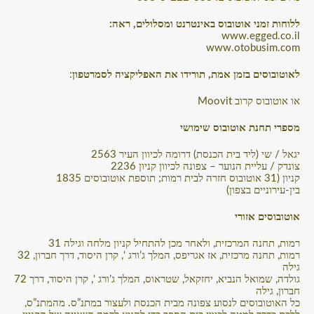
:ללוחות זמני אוטובוס באינטרנט ומסלולים, ראה
www.egged.co.il
www.otobusim.com
:
לאוטובוסים בזמן אמת, תורידו את האפליקציה לסמרטפון
Moovit או אוטובוס קרוב
מספרי תחנת אוטובוס שימושי
2563 יגאל / שי (ליד בית הכנסת) דרומה לכיוון העיר
2236 צונדק / עליית הנוער – צפונה לכיוון קניון
1835 קניון (31 אוטובוס חזרה לבית רמות; תוספת אוטובוסים
בין-עירוניים בצפון)
אוטובוסים אזורי
31 רמות, תחנה המרכזית, ולאחר מכן להתחיל קניון מלחה וגילה
32 רמות, תחנה מרכזית, אז אגריפס, המלך ג’ורג ‘, קרן היסוד, דרך חברון,
גילה
72 גולדה, שמואל הנביא, יחזקאל, שטראוס, המלך ג’ורג ‘, קרן היסוד, דרך
חברון, גילה
כל האוטובוסים לנסוע צפונה מבית הכנסת ולעצור במתנ”ס. מהמתנ”ס,