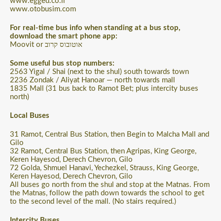
www.egged.co.il
www.otobusim.com
For real-time bus info when standing at a bus stop,
download the smart phone app:
Moovit or אוטובוס קרוב
Some useful bus stop numbers:
2563 Yigal / Shai (next to the shul) south towards town
2236 Zondak / Aliyat Hanoar — north towards mall
1835 Mall (31 bus back to Ramot Bet; plus intercity buses
north)
Local Buses
31 Ramot, Central Bus Station, then Begin to Malcha Mall and
Gilo
32 Ramot, Central Bus Station, then Agripas, King George,
Keren Hayesod, Derech Chevron, Gilo
72 Golda, Shmuel Hanavi, Yechezkel, Strauss, King George,
Keren Hayesod, Derech Chevron, Gilo
All buses go north from the shul and stop at the Matnas. From
the Matnas, follow the path down towards the school to get
to the second level of the mall. (No stairs required.)
Intercity Buses