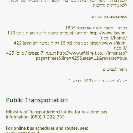
ללכת בדרך למטה לכיוון בית הספר כדי להגיע לרמה השנייה של הקניון.
ללא מדרגות נדרשות
אוטובוסים בין העירוני
בקניון- מספר תחנת אוטובוס: 1835
110 (מודיעין (פעמיים בשעה לרוב השעות ביום : http://www.kavim-
t.co.il/home/
422 (בני ברק (כל 15 דקות במשך רוב היום : http://www.afikim-
t.co.il/
425 (רעננה (7 פעמים / ביום http://www.afikim-t.co.il/inner.asp?
page=times&line=425&area=12&reverse=true
גישה לכבישים
יש לנו גישה נהדרת ל443 וכביש 1
Public Transportation
Ministry of Transportiation Hotline for real-time bus
information: (058) 3-222-333
For online bus schedules and routes, see: