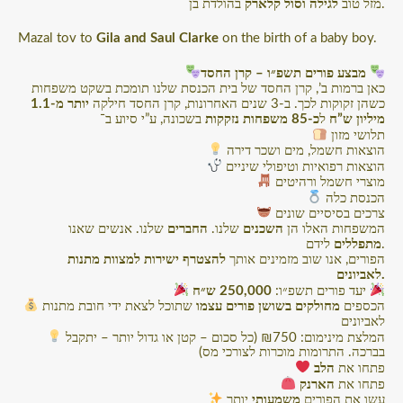
בהולדת בן.
מזל טוב
לגילה וסול קלארק
Mazal tov to
Gila and Saul Clarke
on the birth of a baby boy.
מבצע פורים תשפ״ו – קרן החסד
כאן ברמות ב’, קרן החסד של בית הכנסת שלנו תומכת בשקט משפחות
כשהן זקוקות לכך. ב-3 שנים האחרונות, קרן החסד חילקה
יותר מ-1.1
מיליון ש”ח
ל
כ-85 משפחות נזקקות
בשכונה, ע”י סיוע ב־
תלושי מזון
הוצאות חשמל, מים ושכר דירה
הוצאות רפואיות וטיפולי שיניים
מוצרי חשמל ורהיטים
הכנסת כלה
צרכים בסיסיים שונים
המשפחות האלו הן
השכנים
שלנו.
החברים
שלנו. אנשים שאנו
לידם.
מתפללים
הפורים, אנו שוב מזמינים אותך
להצטרף ישירות למצוות מתנות
לאביונים.
250,000 ש״ח
יעד פורים תשפ״ו:
הכספים
מחולקים בשושן פורים עצמו
שתוכל לצאת ידי חובת מתנות
לאביונים
המלצת מינימום: ₪750 (כל סכום – קטן או גדול יותר – יתקבל
בברכה. התרומות מוכרות לצורכי מס)
פתחו את
הלב
פתחו את
הארנק
עשו את הפורים
משמעותי
יותר