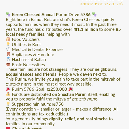
לחצו פה להתחייב לתרומה
Keren Chessed Annual Purim Drive 5786
Right here in Ramot Bet, our shul’s Keren Chessed quietly
supports families when they need it most. In the past three
years, the fund has distributed
over ₪1.1 million
to some
85
local needy families
, helping with
Food Vouchers
Utilities & Rent
Medical & Dental Expenses
Appliances & Furniture
Hachnassat Kallah
Basic Necessities
These families are
not strangers
. They are our
neighbours,
acquaintances and friends
. People we
daven
next to.
This Purim, we invite you again to take part in the mitzvah of
מתנות לאביונים in the most direct way possible.
Purim 5786 Goal:
₪250,000
Funds are distributed
on Shushan Purim
itself, enabling
you to properly fulfil the mitzva of
מתנות לאביונים
Suggested minimum: ₪750
(Every donation – smaller or larger – makes a difference. All
contributions are tax-deductible.)
Your generosity brings
dignity, relief, and real simcha
to
families in our community.
Give with
heart