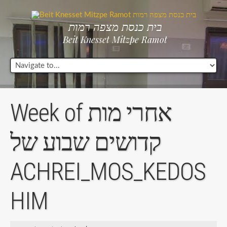
בית כנסת מצפה רמות
Beit Knesset Mitzpe Ramot
Week of אחרי מות
קדושים שבוע של
ACHREI_MOS_KEDOS
HIM